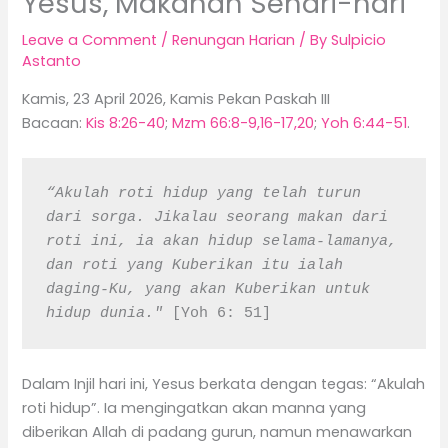
Yesus, Makanan Sehari-hari
Leave a Comment
/
Renungan Harian
/ By
Sulpicio
Astanto
Kamis, 23 April 2026, Kamis Pekan Paskah III
Bacaan:
Kis 8:26-40
;
Mzm 66:8-9,16-17,20
;
Yoh 6:44-51
.
“Akulah roti hidup yang telah turun 
dari sorga. Jikalau seorang makan dari 
roti ini, ia akan hidup selama-lamanya, 
dan roti yang Kuberikan itu ialah 
daging-Ku, yang akan Kuberikan untuk 
hidup dunia."
 [Yoh 6: 51]
Dalam Injil hari ini, Yesus berkata dengan tegas: “Akulah
roti hidup”. Ia mengingatkan akan manna yang
diberikan Allah di padang gurun, namun menawarkan