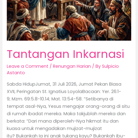
Tantangan Inkarnasi
Leave a Comment
/
Renungan Harian
/ By
Sulpicio
Astanto
Sabda HidupJumat, 31 Juli 2026, Jumat Pekan Biasa
XVII, Peringatan St. Ignatius LoyolaBacaan: Yer. 26:1-
9; Mzm. 69:5.8-10.14; Mat. 13:54-58. “Setibanya di
tempat asal-Nya, Yesus mengajar orang-orang di situ
di rumah ibadat mereka. Maka takjublah mereka dan
berkata: “Dari mana diperoleh-Nya hikmat itu dan
kuasa untuk mengadakan mujizat-mujizat
itu? Bukankah Ia ini anak tukang kayu? Bukankah ibu-