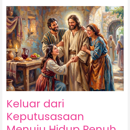
Keluar
dari
Keputusasaan
Menuju
Hidup
Penuh
Iman
Keluar dari
Keputusasaan
Menuju Hidup Penuh