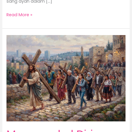
sang ayah dalam […]
Read More »
Menyangkal
Diri,
Memikul
Salib
dan
Mengikut
Yesus