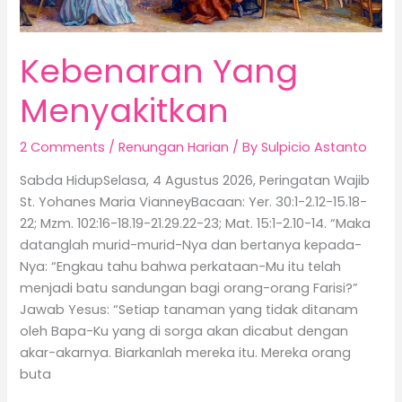
Kebenaran Yang
Menyakitkan
2 Comments
/
Renungan Harian
/ By
Sulpicio Astanto
Sabda HidupSelasa, 4 Agustus 2026, Peringatan Wajib
St. Yohanes Maria VianneyBacaan: Yer. 30:1-2.12-15.18-
22; Mzm. 102:16-18.19-21.29.22-23; Mat. 15:1-2.10-14. “Maka
datanglah murid-murid-Nya dan bertanya kepada-
Nya: “Engkau tahu bahwa perkataan-Mu itu telah
menjadi batu sandungan bagi orang-orang Farisi?”
Jawab Yesus: “Setiap tanaman yang tidak ditanam
oleh Bapa-Ku yang di sorga akan dicabut dengan
akar-akarnya. Biarkanlah mereka itu. Mereka orang
buta