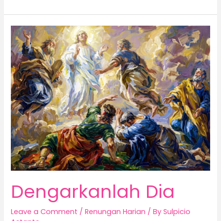
Dengarkanlah
Dia
Dengarkanlah Dia
Leave a Comment
/
Renungan Harian
/ By
Sulpicio