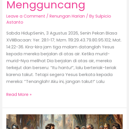
Mengguncang
Leave a Comment
/
Renungan Harian
/ By
Sulpicio
Astanto
Sabda HidupSenin, 3 Agustus 2026, Senin Pekan Biasa
XVIIIBacaan: Yer. 28:1-17; Mzm. 119:29.43.79.80.95.102; Mat.
14:22-36. Kira-kira jam tiga malam datanglah Yesus
kepada mereka berjalan di atas air. Ketika murid-
murid-Nya melihat Dia berjalan di atas air, mereka
terkejut dan berseru: “Itu hantu!”, lalu berteriak-teriak
karena takut. Tetapi segera Yesus berkata kepada
mereka: “Tenanglah! Aku ini, jangan takut!” Lalu
Read More »
Berani
Menyuarakan