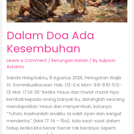
Dalam Doa Ada
Kesembuhan
Leave a Comment
/
Renungan Harian
/ By
Sulpicio
Astanto
Sabda HidupSabtu, 8 Agustus 2026, Peringatan Wajib
St. DominikusBacaan: Hab. 1:12-2:4; Mzm. 9:8-9.10-11.12-
13; Mat. 17:14-20 “Ketika Yesus dan murid-murid-Nya
kembali kepada orang banyak itu, datanglah seorang
mendapatkan Yesus dan menyembah, katanya:
“Tuhan, kasihanilah anakku. Ia sakit ayan dan sangat
menderita,” (Mat 17: 14 – 15a). Ada saat-saat dalam
hidup ketika kita benar-benar tak berdaya. Seperti