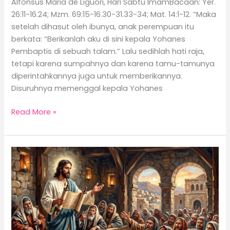
Alfonsus Maria de Liguori, Hari Sabtu ImamBacaan: Yer.
26:11-16.24; Mzm. 69:15-16.30-31.33-34; Mat. 14:1-12. “Maka
setelah dihasut oleh ibunya, anak perempuan itu
berkata: “Berikanlah aku di sini kepala Yohanes
Pembaptis di sebuah talam.” Lalu sedihlah hati raja,
tetapi karena sumpahnya dan karena tamu-tamunya
diperintahkannya juga untuk memberikannya.
Disuruhnya memenggal kepala Yohanes
Read More »
Tantangan
Inkarnasi