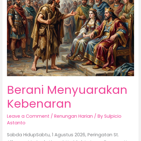
Kebenaran
Berani Menyuarakan
Kebenaran
Leave a Comment
/
Renungan Harian
/ By
Sulpicio
Astanto
Sabda HidupSabtu, 1 Agustus 2026, Peringatan St.