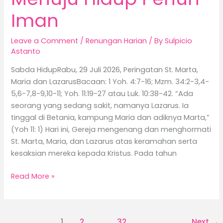
Iman
Leave a Comment
/
Renungan Harian
/ By
Sulpicio
Astanto
Sabda HidupRabu, 29 Juli 2026, Peringatan St. Marta,
Maria dan LazarusBacaan: 1 Yoh. 4:7-16; Mzm. 34:2-3,4-
5,6-7,8-9,10-11; Yoh. 11:19-27 atau Luk. 10:38-42. “Ada
seorang yang sedang sakit, namanya Lazarus. Ia
tinggal di Betania, kampung Maria dan adiknya Marta,”
(Yoh 11: 1) Hari ini, Gereja mengenang dan menghormati
St. Marta, Maria, dan Lazarus atas keramahan serta
kesaksian mereka kepada Kristus. Pada tahun
Read More »
1
2
…
32
Next
→