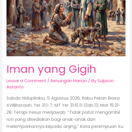
Iman yang Gigih
Leave a Comment
/
Renungan Harian
/ By
Sulpicio
Astanto
Sabda HidupRabu, 5 Agustus 2026, Rabu Pekan Biasa
XVIIIBacaan: Yer 31:1-7; MT Yer 31:10.11-12ab.13; Mat 15:21-
28. Tetapi Yesus menjawab: “Tidak patut mengambil
roti yang disediakan bagi anak-anak dan
melemparkannya kepada anjing.” Kata perempuan itu: