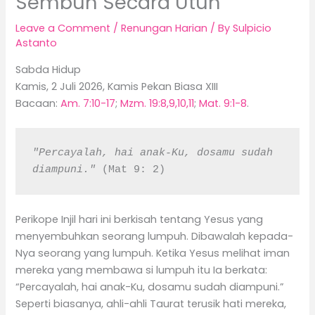
Sembuh Secara Utuh
Leave a Comment
/
Renungan Harian
/ By
Sulpicio
Astanto
Sabda Hidup
Kamis, 2 Juli 2026, Kamis Pekan Biasa XIII
Bacaan:
Am. 7:10-17
;
Mzm. 19:8,9,10,11
;
Mat. 9:1-8
.
"Percayalah, hai anak-Ku, dosamu sudah 
diampuni." 
(Mat 9: 2)
Perikope Injil hari ini berkisah tentang Yesus yang
menyembuhkan seorang lumpuh. Dibawalah kepada-
Nya seorang yang lumpuh. Ketika Yesus melihat iman
mereka yang membawa si lumpuh itu Ia berkata:
“Percayalah, hai anak-Ku, dosamu sudah diampuni.”
Seperti biasanya, ahli-ahli Taurat terusik hati mereka,