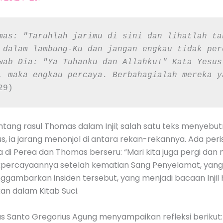
mas: "Taruhlah jarimu di sini dan lihatlah ta
 dalam lambung-Ku dan jangan engkau tidak per
wab Dia: "Ya Tuhanku dan Allahku!" Kata Yesus
, maka engkau percaya. Berbahagialah mereka y
29)
ntang rasul Thomas dalam Injil; salah satu teks menyebu
s, ia jarang menonjol di antara rekan-rekannya. Ada per
a di Perea dan Thomas berseru: “Mari kita juga pergi dan
percayaannya setelah kematian Sang Penyelamat, yang m
ambarkan insiden tersebut, yang menjadi bacaan Injil ha
an dalam Kitab Suci.
us Santo Gregorius Agung menyampaikan refleksi berikut