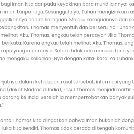
agi iman kita daripada keyakinan para murid lainnya; k
lam iman tanpa ragu. Sesungguhnya, Tuhan mengizinkan ras
inggalkannya dalam keraguan. Melalui keraguannya dan se
n kebangkitan. Thomas menyentuh dan berseru: Ya Tuhank
melihat Aku, Thomas, engkau telah percaya.” Jika Thom
berkata: Karena engkau telah melihat Aku, Thomas, eng
 apa yang ia percayai. Sebab tidak ada manusia fana yan
an mengakui keilahian-Nya dengan kata-kata: Ya Tuhanku
njutnya dalam kehidupan rasul tersebut, informasi yang te
a (dekat Madras di India), rasul Thomas menjadi martir 
 datang ke India. Setelah ia mempertobatkan banyak suku
.”
Santo Thomas kita diingatkan bahwa iman bukanlah dongen
-luka kita sendiri. Thomas tidak berada di tengah komuni