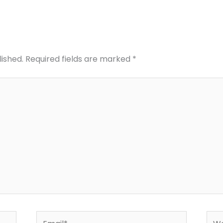
lished.
Required fields are marked
*
Email*
Web