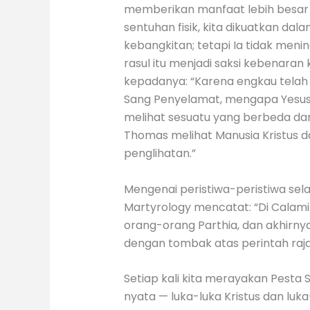
memberikan manfaat lebih besar b
sentuhan fisik, kita dikuatkan da
kebangkitan; tetapi Ia tidak men
rasul itu menjadi saksi kebenara
kepadanya: “Karena engkau telah 
Sang Penyelamat, mengapa Yesus 
melihat sesuatu yang berbeda dari
Thomas melihat Manusia Kristus d
penglihatan.”
Mengenai peristiwa-peristiwa sela
Martyrology mencatat: “Di Calamin
orang-orang Parthia, dan akhirnya
dengan tombak atas perintah raja
Setiap kali kita merayakan Pesta 
nyata — luka-luka Kristus dan luka