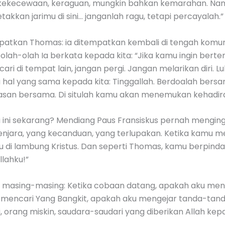
kecewaan, keraguan, mungkin bahkan kemarahan. Namun 
akkan jarimu di sini… janganlah ragu, tetapi percayalah.”
atkan Thomas: ia ditempatkan kembali di tengah komuni
lah-olah Ia berkata kepada kita: “Jika kamu ingin berte
 di tempat lain, jangan pergi. Jangan melarikan diri. 
ta hal yang sama kepada kita: Tinggallah. Berdoalah bers
san bersama. Di situlah kamu akan menemukan kehadira
 ini sekarang? Mendiang Paus Fransiskus pernah menging
enjara, yang kecanduan, yang terlupakan. Ketika kamu 
di lambung Kristus. Dan seperti Thomas, kamu berpinda
lahku!”
ta masing-masing: Ketika cobaan datang, apakah aku mengi
 mencari Yang Bangkit, apakah aku mengejar tanda-tanda
i, orang miskin, saudara-saudari yang diberikan Allah ke