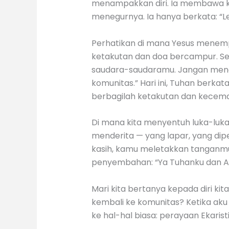
menampakkan diri. Ia membawa ke
menegurnya. Ia hanya berkata: “Let
Perhatikan di mana Yesus menemp
ketakutan dan doa bercampur. Seo
saudara-saudaramu. Jangan mencari
komunitas.” Hari ini, Tuhan berka
berbagilah ketakutan dan kecema
Di mana kita menyentuh luka-luka
menderita — yang lapar, yang dip
kasih, kamu meletakkan tanganmu 
penyembahan: “Ya Tuhanku dan Al
Mari kita bertanya kepada diri ki
kembali ke komunitas? Ketika aku
ke hal-hal biasa: perayaan Ekarist