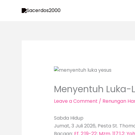
Skip
to
content
Menyentuh Luka-L
Leave a Comment
/
Renungan Har
Sabda Hidup
Jumat, 3 Juli 2026, Pesta St. Thom
Bacaan:
Ef. 2:19-22
;
Mzm. 117:1,2
;
Yoh