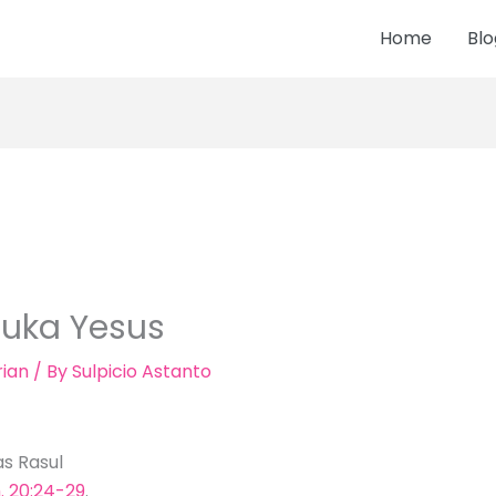
Home
Blo
uka Yesus
ian
/ By
Sulpicio Astanto
as Rasul
. 20:24-29
.