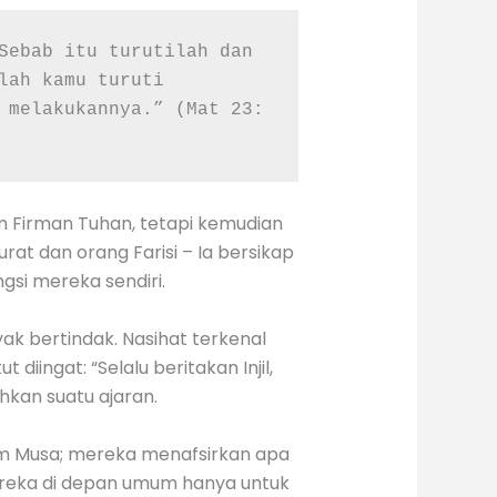
Sebab itu turutilah dan 
lah kamu turuti 
 melakukannya.” (Mat 23: 
am Firman Tuhan, tetapi kemudian
at dan orang Farisi – Ia bersikap
si mereka sendiri.
yak bertindak. Nasihat terkenal
diingat: “Selalu beritakan Injil,
hkan suatu ajaran.
kum Musa; mereka menafsirkan apa
ereka di depan umum hanya untuk