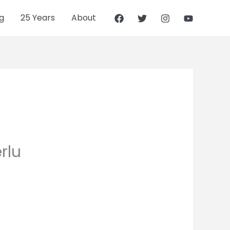
g
25 Years
About
rlu