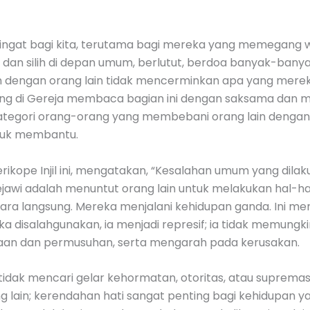
ngingat bagi kita, terutama bagi mereka yang memegang
n silih di depan umum, berlutut, berdoa banyak-banya
 dengan orang lain tidak mencerminkan apa yang merek
ng di Gereja membaca bagian ini dengan saksama dan m
ategori orang-orang yang membebani orang lain dengan 
ntuk membantu.
rikope Injil ini, mengatakan, “Kesalahan umum yang dila
ejawi adalah menuntut orang lain untuk melakukan hal-h
ra langsung. Mereka menjalani kehidupan ganda. Ini menj
jika disalahgunakan, ia menjadi represif; ia tidak memun
aan dan permusuhan, serta mengarah pada kerusakan.
 tidak mencari gelar kehormatan, otoritas, atau suprema
rang lain; kerendahan hati sangat penting bagi kehidupan