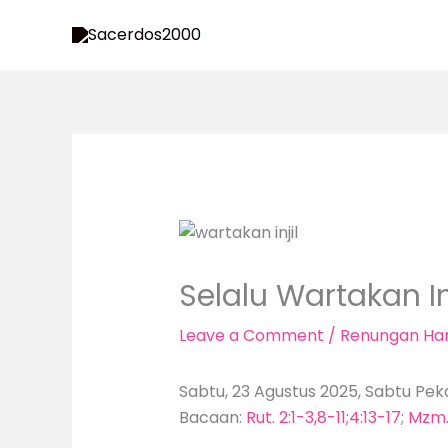
Skip
to
content
Selalu Wartakan In
Leave a Comment
/
Renungan Har
Sabtu, 23 Agustus 2025, Sabtu Pek
Bacaan:
Rut. 2:1-3,8-11;4:13-17
;
Mzm. 