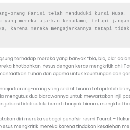
ang-orang Farisi telah menduduki kursi Musa. 
u yang mereka ajarkan kepadamu, tetapi jangan
ka, karena mereka mengajarkannya tetapi tidak
 langsung terhadap mereka yang banyak “bla, bla, bla” dal
ka khotbahkan. Yesus dengan keras mengkritik ahli Taur
anfaatkan Tuhan dan agama untuk keuntungan dan geng
menjadi orang-orang yang sedikit bicara tetapi lebih ban
a ia mengutus dua biarawannya untuk mewartakan Injil patut 
angelisasi tidak selalu berarti banyak bicara, mengkhotba
yatakan diri mereka sebagai penafsir resmi Taurat – Hu
 Yesus mengkritik mereka karena tindakan kesalehan m