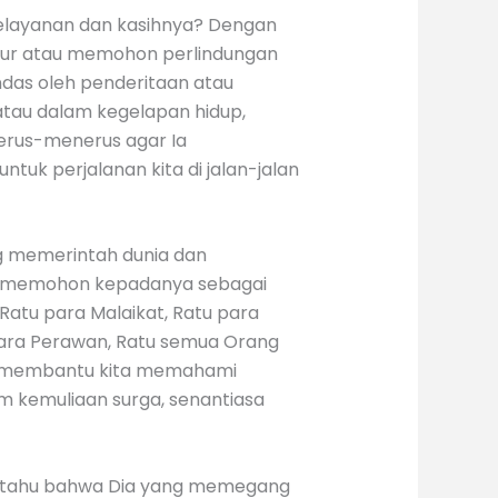
 pelayanan dan kasihnya? Dengan
kur atau memohon perlindungan
indas oleh penderitaan atau
tau dalam kegelapan hidup,
erus-menerus agar Ia
tuk perjalanan kita di jalan-jalan
ng memerintah dunia dan
h memohon kepadanya sebagai
 Ratu para Malaikat, Ratu para
u para Perawan, Ratu semua Orang
na, membantu kita memahami
m kemuliaan surga, senantiasa
ta tahu bahwa Dia yang memegang