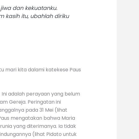
 jiwa dan kekuatanku.
asih itu, ubahlah diriku
itu mari kita dalami katekese Paus
”. Ini adalah perayaan yang belum
m Gereja. Peringatan ini
nggalnya pada 31 Mei (lihat
u, Paus mengatakan bahwa Maria
unia yang diterimanya. Ia tidak
dungannya (lihat Pidato untuk