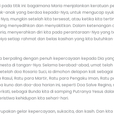
i pada titik ini: bagaimana Maria menjalankan keratuan
nak-anak yang berdoa kepada-Nya, untuk mengucap syu
ya, mungkin setelah kita tersesat, atau ketika kita tert
ang menyedihkan dan menyakitkan. Dalam ketenangan a
ia, menyerahkan diri kita pada perantaraan-Nya yang t
ya setiap rahmat dan belas kasihan yang kita butuhkan un
kita berpaling dengan penuh kepercayaan kepada Dia ya
sta di tangan-Nya. Selama berabad-abad, umat tela
setelah doa Rosario Suci, ia dimohon delapan kali: sebagai
ra Rasul, Ratu para Martir, Ratu para Pengaku Iman, Rat
a kuno dan doa-doa harian ini, seperti Doa Salve Regi
ati, sebagai Bunda kita di samping Putranya Yesus dala
ristiwa kehidupan kita sehari-hari.
rupakan gelar kepercayaan, sukacita, dan kasih. Dan ki