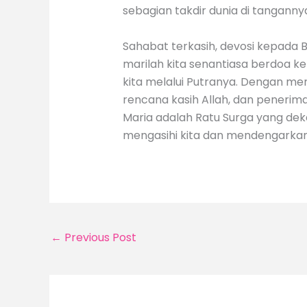
sebagian takdir dunia di tanganny
Sahabat terkasih, devosi kepada
marilah kita senantiasa berdoa k
kita melalui Putranya. Dengan m
rencana kasih Allah, dan penerima
Maria adalah Ratu Surga yang dek
mengasihi kita dan mendengarkan 
←
Previous Post