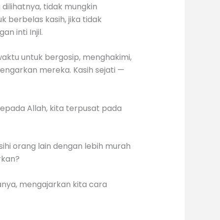
ilihatnya, tidak mungkin
k berbelas kasih, jika tidak
 inti Injil.
waktu untuk bergosip, menghakimi,
engarkan mereka. Kasih sejati —
kepada Allah, kita terpusat pada
ihi orang lain dengan lebih murah
rkan?
nya, mengajarkan kita cara