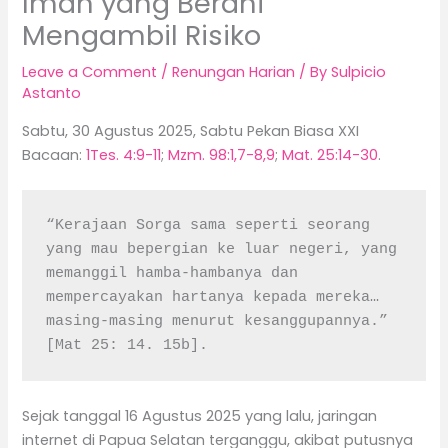
Iman yang Berani
Mengambil Risiko
Leave a Comment
/
Renungan Harian
/ By
Sulpicio
Astanto
Sabtu, 30 Agustus 2025, Sabtu Pekan Biasa XXI
Bacaan:
1Tes. 4:9-11
;
Mzm. 98:1,7-8,9
;
Mat. 25:14-30
.
“Kerajaan Sorga sama seperti seorang 
yang mau bepergian ke luar negeri, yang 
memanggil hamba-hambanya dan 
mempercayakan hartanya kepada mereka… 
masing-masing menurut kesanggupannya.” 
[Mat 25: 14. 15b].
Sejak tanggal 16 Agustus 2025 yang lalu, jaringan
internet di Papua Selatan terganggu, akibat putusnya