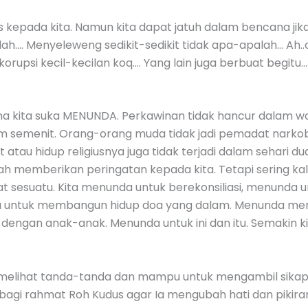
 kepada kita. Namun kita dapat jatuh dalam bencana jik
lah…. Menyeleweng sedikit-sedikit tidak apa-apalah… Ah.
orupsi kecil-kecilan koq…. Yang lain juga berbuat begitu
ena kita suka MENUNDA. Perkawinan tidak hancur dalam 
lam semenit. Orang-orang muda tidak jadi pemadat nark
atau hidup religiusnya juga tidak terjadi dalam sehari du
h memberikan peringatan kepada kita. Tetapi sering kali
t sesuatu. Kita menunda untuk berekonsiliasi, menunda
da untuk membangun hidup doa yang dalam. Menunda men
engan anak-anak. Menunda untuk ini dan itu. Semakin k
melihat tanda-tanda dan mampu untuk mengambil sikap d
a bagi rahmat Roh Kudus agar Ia mengubah hati dan pikir