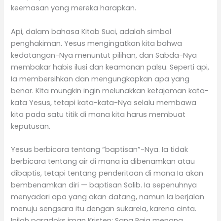
keemasan yang mereka harapkan.
Api, dalam bahasa Kitab Suci, adalah simbol
penghakiman. Yesus mengingatkan kita bahwa
kedatangan-Nya menuntut pilihan, dan Sabda-Nya
membakar habis ilusi dan keamanan palsu. Seperti api,
Ia membersihkan dan mengungkapkan apa yang
benar. Kita mungkin ingin melunakkan ketajaman kata-
kata Yesus, tetapi kata-kata-Nya selalu membawa
kita pada satu titik di mana kita harus membuat
keputusan.
Yesus berbicara tentang “baptisan”-Nya. Ia tidak
berbicara tentang air di mana ia dibenamkan atau
dibaptis, tetapi tentang penderitaan di mana Ia akan
bembenamkan diri — baptisan Salib. Ia sepenuhnya
menyadari apa yang akan datang, namun Ia berjalan
menuju sengsara itu dengan sukarela, karena cinta.
Inilah paradoks iman Kristen: Sang Raja menang