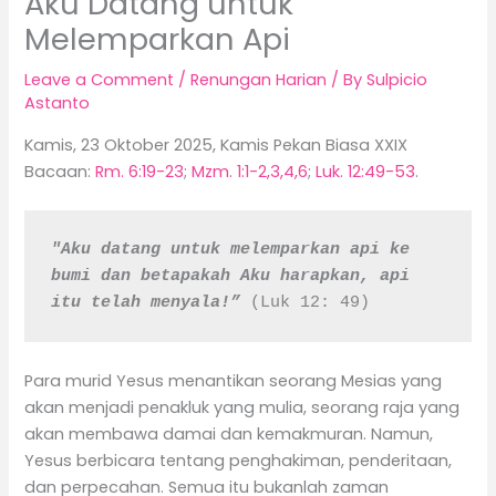
Aku Datang untuk
Melemparkan Api
Leave a Comment
/
Renungan Harian
/ By
Sulpicio
Astanto
Kamis, 23 Oktober 2025, Kamis Pekan Biasa XXIX
Bacaan:
Rm. 6:19-23
;
Mzm. 1:1-2,3,4,6
;
Luk. 12:49-53
.
"Aku datang untuk melemparkan api ke 
bumi dan betapakah Aku harapkan, api 
itu telah menyala!” 
(Luk 12: 49)
Para murid Yesus menantikan seorang Mesias yang
akan menjadi penakluk yang mulia, seorang raja yang
akan membawa damai dan kemakmuran. Namun,
Yesus berbicara tentang penghakiman, penderitaan,
dan perpecahan. Semua itu bukanlah zaman