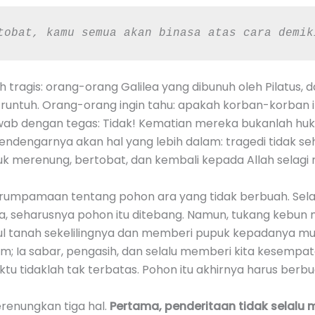
tobat, kamu semua akan binasa atas cara demik
isah tragis: orang-orang Galilea yang dibunuh oleh Pilatus,
runtuh. Orang-orang ingin tahu: apakah korban-korban i
ab dengan tegas: Tidak! Kematian mereka bukanlah hu
ndengarnya akan hal yang lebih dalam: tragedi tidak s
uk merenung, bertobat, dan kembali kepada Allah selagi
umpamaan tentang pohon ara yang tidak berbuah. Selam
a, seharusnya pohon itu ditebang. Namun, tukang kebun
kul tanah sekelilingnya dan memberi pupuk kepadanya mu
ukum; Ia sabar, pengasih, dan selalu memberi kita kesemp
u tidaklah tak terbatas. Pohon itu akhirnya harus berbu
merenungkan tiga hal.
Pertama, penderitaan tidak selalu 