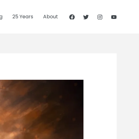
g
25 Years
About