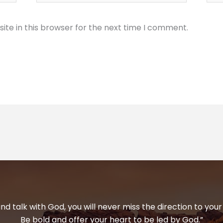
te in this browser for the next time I comment.
and talk with God, you will never miss the direction to your 
Be bold and offer your heart to be led by God.”