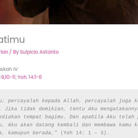
atimu
ian
/ By
Sulpicio Astanto
askah IV
9,10-11
;
Yoh. 14:1-6
u; percayalah kepada Allah, percayalah juga k
. Jika tidak demikian, tentu Aku mengatakanny
ediakan tempat bagimu. Dan apabila Aku telah 
u, Aku akan datang kembali dan membawa kamu k
a, kamupun berada,”
 (Yoh 14: 1 – 3).