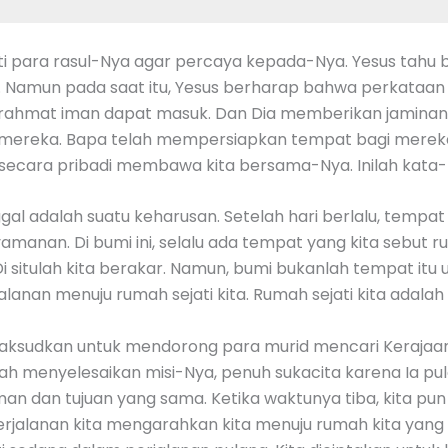
ihati para rasul-Nya agar percaya kepada-Nya. Yesus tah
 Namun pada saat itu, Yesus berharap bahwa perkataa
a rahmat iman dapat masuk. Dan Dia memberikan jamina
a mereka. Bapa telah mempersiapkan tempat bagi mereka,
k secara pribadi membawa kita bersama-Nya. Inilah kata-
ggal adalah suatu keharusan. Setelah hari berlalu, tempa
nan. Di bumi ini, selalu ada tempat yang kita sebut rum
 Di situlah kita berakar. Namun, bumi bukanlah tempat it
anan menuju rumah sejati kita. Rumah sejati kita adalah 
 dimaksudkan untuk mendorong para murid mencari Keraja
telah menyelesaikan misi-Nya, penuh sukacita karena Ia p
n dan tujuan yang sama. Ketika waktunya tiba, kita pun
alanan kita mengarahkan kita menuju rumah kita yang sej