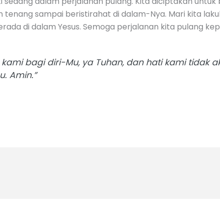
sti sedang dalam perjalanan pulang. Kita diciptakan unt
n tenang sampai beristirahat di dalam-Nya. Mari kita lak
lu berada di dalam Yesus. Semoga perjalanan kita pulang k
kami bagi diri-Mu, ya Tuhan, dan hati kami tidak
u. Amin.”