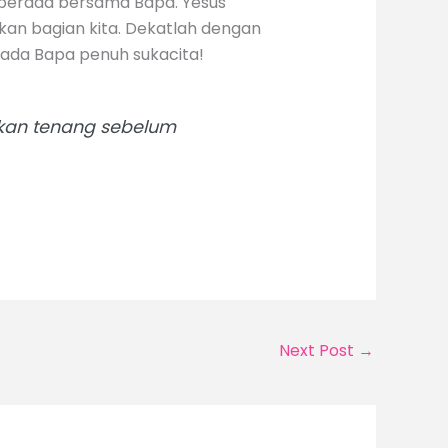
uk berada bersama Bapa. Yesus
ukan bagian kita. Dekatlah dengan
epada Bapa penuh sukacita!
 akan tenang sebelum
Next Post
→