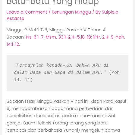
Batu-Batu Yang Hidup
Leave a Comment
/
Renungan Minggu
/ By
Sulpicio
Astanto
Minggu, 3 Mei 2026, Minggu Paskah V Tahun A
Bacaan:
Kis. 6:1-7
;
Mzm. 33:1-2,4-5,18-19
;
1Ptr. 2:4-9
;
Yoh.
14:1-12
.
"Percayalah kepada-Ku, bahwa Aku di 
dalam Bapa dan Bapa di dalam Aku,” 
(Yoh 
14: 11)
Bacaan I Hari Minggu Paskah V hari ini, Kisah Para Rasul
6, menggambarkan bagaimana perbedaan dan
perselisihan diselesaikan pada masa-masa awal
gereja. Kaum Helenis (orang-orang yang baru
bertobat dan berbahasa Yunani) mengeluh bahwa