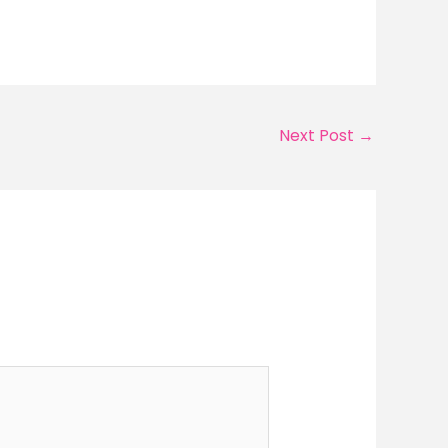
Next Post
→