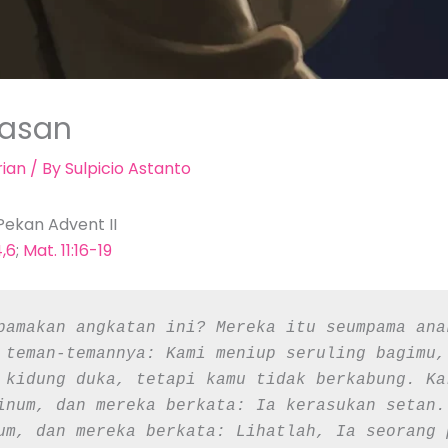
lasan
ian
/ By
Sulpicio Astanto
ekan Advent II
4,6
;
Mat. 11:16-19
pamakan angkatan ini? Mereka itu seumpama ana
 teman-temannya: Kami meniup seruling bagimu,
 kidung duka, tetapi kamu tidak berkabung. Ka
inum, dan mereka berkata: Ia kerasukan setan.
um, dan mereka berkata: Lihatlah, Ia seorang 