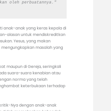
sahabat pemungut cukai dan orang berdosa. Tetapi hikmat Allah dibenarkan oleh perbuatannya." 
rti anak-anak yang keras kepala di
an-alasan untuk mendiskreditkan
asukan. Yesus, yang makan
ka mengungkapkan masalah yang
at maupun di Gereja, seringkali
ada suara-suara kenabian atau
engan norma yang telah
menghambat keterbukaan terhadap
kritik-Nya dengan anak-anak