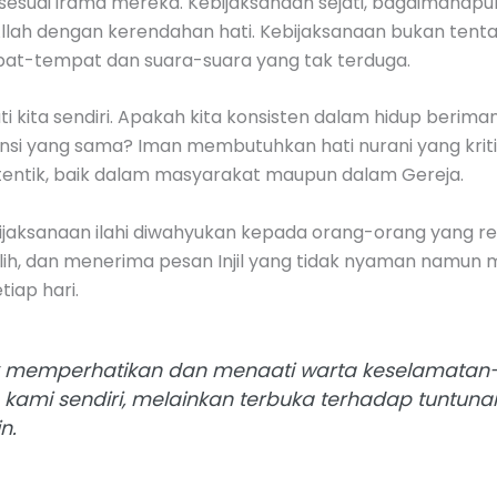
 sesuai irama mereka. Kebijaksanaan sejati, bagaimana
Allah dengan kerendahan hati. Kebijaksanaan bukan tenta
pat-tempat dan suara-suara yang tak terduga.
i kita sendiri. Apakah kita konsisten dalam hidup berima
nsi yang sama? Iman membutuhkan hati nurani yang kriti
entik, baik dalam masyarakat maupun dalam Gereja.
bijaksanaan ilahi diwahyukan kepada orang-orang yang re
alih, dan menerima pesan Injil yang tidak nyaman namun 
iap hari.
k memperhatikan dan menaati warta keselamatan-
 kami sendiri, melainkan terbuka terhadap tunt
n.