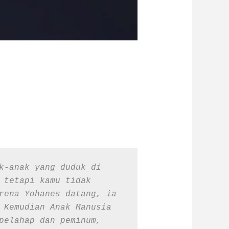
k-anak yang duduk di 
 tetapi kamu tidak 
rena Yohanes datang, ia 
 Kemudian Anak Manusia 
pelahap dan peminum, 