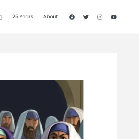
g
25 Years
About