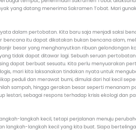
erbagai tempat, penerimaan Sakramen Tobat dilaksanaka
nyak yang datang menerima Sakramen Tobat. Mari gunak
 nyata dalam pertobatan. Kita baru saja menjadi saksi ben
sar bencana itu dapat dikatakan bukan bencana alam, me
Banjir besar yang menghanyutkan ribuan gelondongan ka
yang tidak dapat ditawar lagi. Sebuah seruan pertobata
asing dapat berbuat sesuatu. Kita perlu menyuarakan pe
ogis, mari kita laksanakan tindakan nyata untuk mengu
kap peduli dan merawat bumi, dimulai dari hal kecil se
ilah sampah, hingga gerakan besar seperti menanam
up lestari, sebagai respons terhadap krisis ekologi dan 
angkah-langkah kecil, tetapi perjalanan menuju perubaha
an langkah-langkah kecil yang kita buat. Siapa berteling