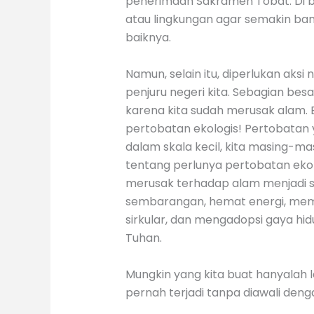
penerimaan Sakramen Tobat. Di b
atau lingkungan agar semakin ba
baiknya.
Namun, selain itu, diperlukan aksi
penjuru negeri kita. Sebagian be
karena kita sudah merusak alam. 
pertobatan ekologis! Pertobatan 
dalam skala kecil, kita masing-m
tentang perlunya pertobatan ekol
merusak terhadap alam menjadi si
sembarangan, hemat energi, mem
sirkular, dan mengadopsi gaya hid
Tuhan.
Mungkin yang kita buat hanyalah l
pernah terjadi tanpa diawali deng