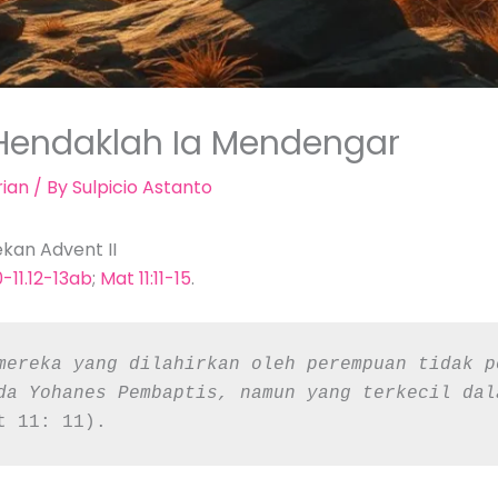
 Hendaklah Ia Mendengar
ian
/ By
Sulpicio Astanto
kan Advent II
0-11.12-13ab
;
Mat 11:11-15
.
mereka yang dilahirkan oleh perempuan tidak p
da Yohanes Pembaptis, namun yang terkecil dal
t 11: 11).