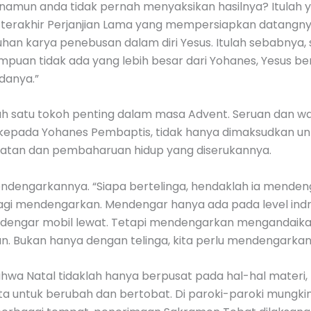
namun anda tidak pernah menyaksikan hasilnya? Itulah 
i terakhir Perjanjian Lama yang mempersiapkan datangn
an karya penebusan dalam diri Yesus. Itulah sebabnya, 
puan tidak ada yang lebih besar dari Yohanes, Yesus ber
danya.”
h satu tokoh penting dalam masa Advent. Seruan dan wa
 kepada Yohanes Pembaptis, tidak hanya dimaksudkan un
atan dan pembaharuan hidup yang diserukannya.
ndengarkannya. “Siapa bertelinga, hendaklah ia mendenga
lagi mendengarkan. Mendengar hanya ada pada level indr
dengar mobil lewat. Tetapi mendengarkan mengandaikan
. Bukan hanya dengan telinga, kita perlu mendengarkan
a Natal tidaklah hanya berpusat pada hal-hal materi, k
ita untuk berubah dan bertobat. Di paroki-paroki mungki