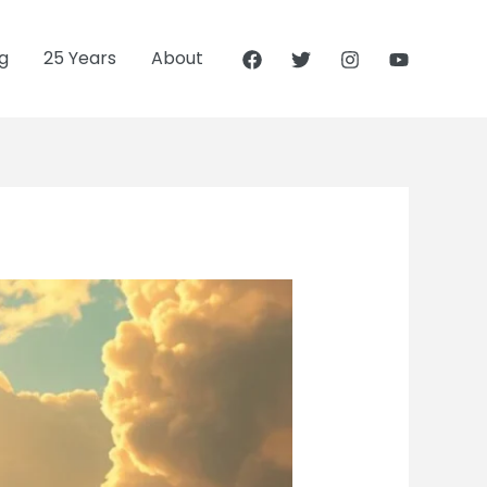
g
25 Years
About