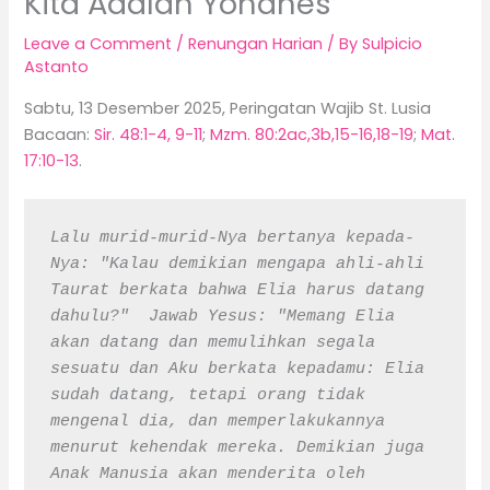
Kita Adalah Yohanes
Leave a Comment
/
Renungan Harian
/ By
Sulpicio
Astanto
Sabtu, 13 Desember 2025, Peringatan Wajib St. Lusia
Bacaan:
Sir. 48:1-4, 9-11
;
Mzm. 80:2ac,3b,15-16,18-19
;
Mat.
17:10-13
.
Lalu murid-murid-Nya bertanya kepada-
Nya: "Kalau demikian mengapa ahli-ahli 
Taurat berkata bahwa Elia harus datang 
dahulu?"  Jawab Yesus: "Memang Elia 
akan datang dan memulihkan segala 
sesuatu dan Aku berkata kepadamu: Elia 
sudah datang, tetapi orang tidak 
mengenal dia, dan memperlakukannya 
menurut kehendak mereka. Demikian juga 
Anak Manusia akan menderita oleh 