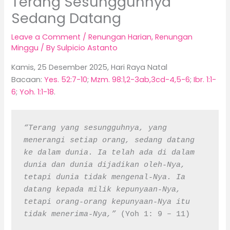
Terang Sesungguhnya
Sedang Datang
Leave a Comment
/
Renungan Harian
,
Renungan
Minggu
/ By
Sulpicio Astanto
Kamis, 25 Desember 2025, Hari Raya Natal
Bacaan:
Yes. 52:7-10
;
Mzm. 98:1,2-3ab,3cd-4,5-6
;
Ibr. 1:1-
6
;
Yoh. 1:1-18
.
“Terang yang sesungguhnya, yang 
menerangi setiap orang, sedang datang 
ke dalam dunia. Ia telah ada di dalam 
dunia dan dunia dijadikan oleh-Nya, 
tetapi dunia tidak mengenal-Nya. Ia 
datang kepada milik kepunyaan-Nya, 
tetapi orang-orang kepunyaan-Nya itu 
tidak menerima-Nya,” 
(Yoh 1: 9 – 11)