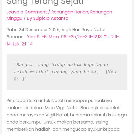
Sang Terang Sejati
Leave a Comment
/
Renungan Harian
,
Renungan
Minggu
/ By
Sulpicio Astanto
Rabu 24 Desember 2025, Vigili Hari Raya Natal
Bacaan:
Yes. 9:1-6
;
Mzm. 96:1-2a,2b-3,11-12,13
;
Tit. 2:11-
14
;
Luk. 2:1-14
.
“Bangsa  yang hidup dalam kegelapan 
telah melihat terang yang besar,” 
[Yes 
9: 1]
Persiapan kita untuk Natal mencapai puncaknya
malam ini dalam Misa Vigili Natal. Barangkali setelah
anda merayakan Vigili Natal, bersama seluruh keluarga
anda berkumpul untuk makan bersama, saling
memberikan hadiah, dan mengucap syukur kepada