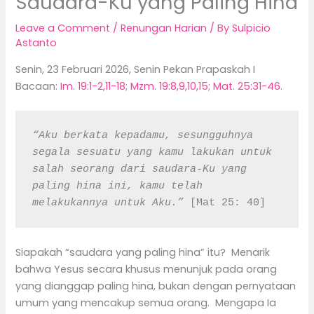
Saudara-Ku yang Paling Hina
Leave a Comment
/
Renungan Harian
/ By
Sulpicio
Astanto
Senin, 23 Februari 2026, Senin Pekan Prapaskah I
Bacaan:
Im. 19:1-2,11-18
;
Mzm. 19:8,9,10,15
;
Mat. 25:31-46
.
“Aku berkata kepadamu, sesungguhnya 
segala sesuatu yang kamu lakukan untuk 
salah seorang dari saudara-Ku yang 
paling hina ini, kamu telah 
melakukannya untuk Aku.” 
[Mat 25: 40]
Siapakah “saudara yang paling hina” itu? Menarik
bahwa Yesus secara khusus menunjuk pada orang
yang dianggap paling hina, bukan dengan pernyataan
umum yang mencakup semua orang. Mengapa Ia