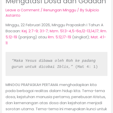
Mengatasi Dosa dan Godaan
Leave a Comment
/
Renungan Minggu
/ By
Sulpicio
Astanto
Minggu, 22 Februari 2026, Minggu Prapaskah I Tahun A
Bacaan:
Kej. 2:7-9; 3:1-7
;
Mzm. 51:3-4,5-6a,12-13,14,17
;
Rm.
5:12-19
(panjang) atau
Rm. 5:12,17-19
(singkat);
Mat. 4:1-
11
“Maka Yesus dibawa oleh Roh ke padang 
gurun untuk dicobai Iblis,”
 (Mat 4: 1)
MINGGU PRAPASKAH PERTAMA menghadapkan kita
pada berbagai realitas dalam hidup kita. Tema-tema
dosa, kejatuhan manusia pertama, penebusan Kristus,
dan kemenangan atas dosa dan kejahatan menjadi
sorotan utama. Tema-tema ini merupakan kunci untuk