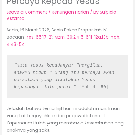
Percaya kepada Yesus
Leave a Comment
/
Renungan Harian
/ By
Sulpicio
Astanto
Senin, 16 Maret 2026, Senin Pekan Prapaskah IV
Bacaan:
Yes. 65:17-21
;
Mzm. 30:2,4,5-6,11-12a,13b
;
Yoh.
4:43-54
.
“Kata Yesus kepadanya: "Pergilah, 
anakmu hidup!" Orang itu percaya akan 
perkataan yang dikatakan Yesus 
kepadanya, lalu pergi.”
 [Yoh 4: 50]
Jelaslah bahwa tema Injil hari ini adalah iman. Iman
yang tak tergoyahkan dari pegawai istana di
Kapernaum itulah yang membawa kesembuhan bagi
anaknya yang sakit.