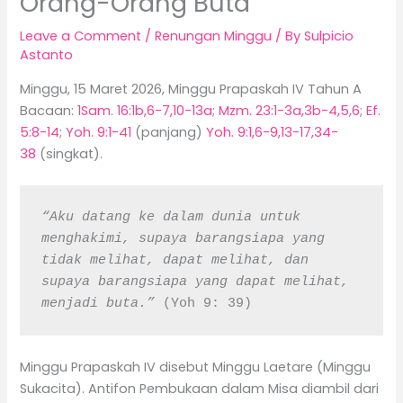
Orang-Orang Buta
Leave a Comment
/
Renungan Minggu
/ By
Sulpicio
Astanto
Minggu, 15 Maret 2026, Minggu Prapaskah IV Tahun A
Bacaan:
1Sam. 16:1b,6-7,10-13a
;
Mzm. 23:1-3a,3b-4,5,6
;
Ef.
5:8-14
;
Yoh. 9:1-41
(panjang)
Yoh. 9:1,6-9,13-17,34-
38
(singkat).
“Aku datang ke dalam dunia untuk 
menghakimi, supaya barangsiapa yang 
tidak melihat, dapat melihat, dan 
supaya barangsiapa yang dapat melihat, 
menjadi buta.”
 (Yoh 9: 39)
Minggu Prapaskah IV disebut Minggu Laetare (Minggu
Sukacita). Antifon Pembukaan dalam Misa diambil dari