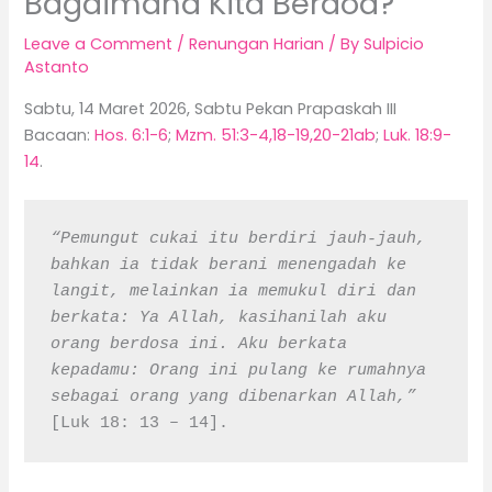
Bagaimana Kita Berdoa?
Leave a Comment
/
Renungan Harian
/ By
Sulpicio
Astanto
Sabtu, 14 Maret 2026, Sabtu Pekan Prapaskah III
Bacaan:
Hos. 6:1-6
;
Mzm. 51:3-4,18-19,20-21ab
;
Luk. 18:9-
14
.
“Pemungut cukai itu berdiri jauh-jauh, 
bahkan ia tidak berani menengadah ke 
langit, melainkan ia memukul diri dan 
berkata: Ya Allah, kasihanilah aku 
orang berdosa ini. Aku berkata 
kepadamu: Orang ini pulang ke rumahnya 
sebagai orang yang dibenarkan Allah,”
[Luk 18: 13 – 14].