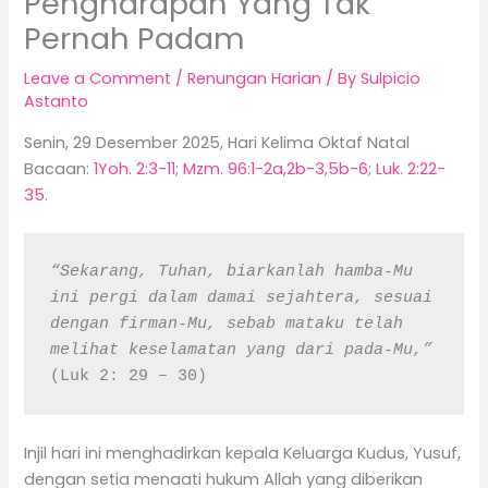
Pengharapan Yang Tak
Pernah Padam
Leave a Comment
/
Renungan Harian
/ By
Sulpicio
Astanto
Senin, 29 Desember 2025, Hari Kelima Oktaf Natal
Bacaan:
1Yoh. 2:3-11
;
Mzm. 96:1-2a,2b-3,5b-6
;
Luk. 2:22-
35
.
“Sekarang, Tuhan, biarkanlah hamba-Mu 
ini pergi dalam damai sejahtera, sesuai 
dengan firman-Mu, sebab mataku telah 
melihat keselamatan yang dari pada-Mu,”
(Luk 2: 29 – 30)
Injil hari ini menghadirkan kepala Keluarga Kudus, Yusuf,
dengan setia menaati hukum Allah yang diberikan