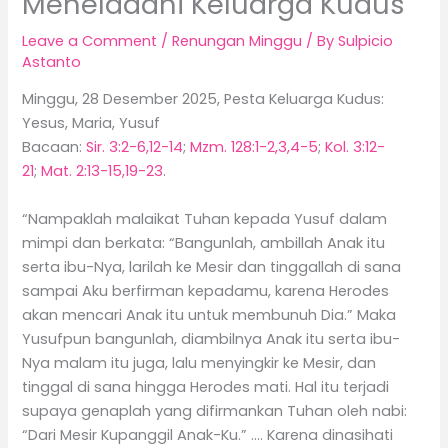
Meneladani Keluarga Kudus
Leave a Comment
/
Renungan Minggu
/ By
Sulpicio
Astanto
Minggu, 28 Desember 2025, Pesta Keluarga Kudus:
Yesus, Maria, Yusuf
Bacaan:
Sir. 3:2-6,12-14
;
Mzm. 128:1-2,3,4-5
;
Kol. 3:12-
21
;
Mat. 2:13-15,19-23
.
“Nampaklah malaikat Tuhan kepada Yusuf dalam
mimpi dan berkata: “Bangunlah, ambillah Anak itu
serta ibu-Nya, larilah ke Mesir dan tinggallah di sana
sampai Aku berfirman kepadamu, karena Herodes
akan mencari Anak itu untuk membunuh Dia.” Maka
Yusufpun bangunlah, diambilnya Anak itu serta ibu-
Nya malam itu juga, lalu menyingkir ke Mesir, dan
tinggal di sana hingga Herodes mati. Hal itu terjadi
supaya genaplah yang difirmankan Tuhan oleh nabi:
“Dari Mesir Kupanggil Anak-Ku.” …. Karena dinasihati