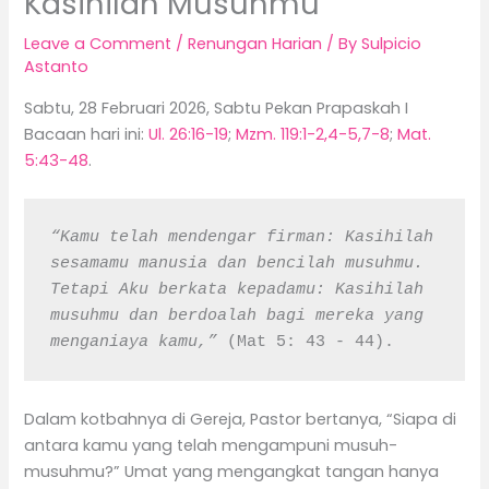
Kasihilah Musuhmu
Leave a Comment
/
Renungan Harian
/ By
Sulpicio
Astanto
Sabtu, 28 Februari 2026, Sabtu Pekan Prapaskah I
Bacaan hari ini:
Ul. 26:16-19
;
Mzm. 119:1-2,4-5,7-8
;
Mat.
5:43-48
.
“Kamu telah mendengar firman: Kasihilah 
sesamamu manusia dan bencilah musuhmu. 
Tetapi Aku berkata kepadamu: Kasihilah 
musuhmu dan berdoalah bagi mereka yang 
menganiaya kamu,” 
(Mat 5: 43 - 44).
Dalam kotbahnya di Gereja, Pastor bertanya, “Siapa di
antara kamu yang telah mengampuni musuh-
musuhmu?” Umat yang mengangkat tangan hanya