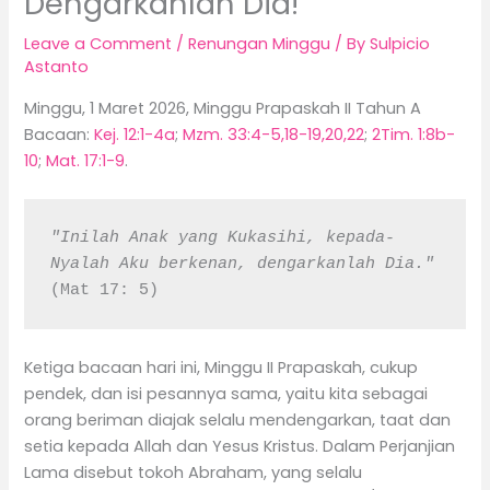
Dengarkanlah Dia!
Leave a Comment
/
Renungan Minggu
/ By
Sulpicio
Astanto
Minggu, 1 Maret 2026, Minggu Prapaskah II Tahun A
Bacaan:
Kej. 12:1-4a
;
Mzm. 33:4-5,18-19,20,22
;
2Tim. 1:8b-
10
;
Mat. 17:1-9
.
"Inilah Anak yang Kukasihi, kepada-
Nyalah Aku berkenan, dengarkanlah Dia." 
(Mat 17: 5)
Ketiga bacaan hari ini, Minggu II Prapaskah, cukup
pendek, dan isi pesannya sama, yaitu kita sebagai
orang beriman diajak selalu mendengarkan, taat dan
setia kepada Allah dan Yesus Kristus. Dalam Perjanjian
Lama disebut tokoh Abraham, yang selalu