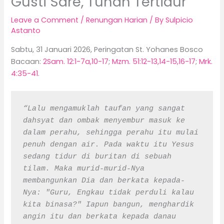
Gusti Sare, Tuhan Tertidur
Leave a Comment
/
Renungan Harian
/ By
Sulpicio
Astanto
Sabtu, 31 Januari 2026, Peringatan St. Yohanes Bosco
Bacaan:
2Sam. 12:1-7a,10-17
;
Mzm. 51:12-13,14-15,16-17
;
Mrk.
4:35-41
.
“Lalu mengamuklah taufan yang sangat 
dahsyat dan ombak menyembur masuk ke 
dalam perahu, sehingga perahu itu mulai 
penuh dengan air. Pada waktu itu Yesus 
sedang tidur di buritan di sebuah 
tilam. Maka murid-murid-Nya 
membangunkan Dia dan berkata kepada-
Nya: "Guru, Engkau tidak perduli kalau 
kita binasa?" Iapun bangun, menghardik 
angin itu dan berkata kepada danau 