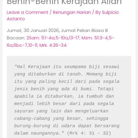
Benih-Benih Kerajaan Allah
Leave a Comment
/
Renungan Harian
/ By
Sulpicio
Astanto
Jumat, 30 Januari 2026, Jumat Pekan Biasa III
Bacaan:
2Sam. 11:1-4a,5-10a,13-17
;
Mzm. 51:3-4,5-
6a,6bc-7,10-11
;
Mrk. 4:26-34
.
“Hal Kerajaan itu seumpama biji sesawi 
yang ditaburkan di tanah. Memang biji 
itu yang paling kecil dari pada segala 
jenis benih yang ada di bumi. Tetapi 
apabila ia ditaburkan, ia tumbuh dan 
menjadi lebih besar dari pada segala 
sayuran yang lain dan mengeluarkan 
cabang-cabang yang besar, sehingga 
burung-burung di udara dapat bersarang 
dalam naungannya."
 (Mrk 4: 31 – 32)