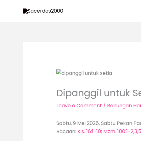
Skip
to
content
Dipanggil untuk S
Leave a Comment
/
Renungan Har
Sabtu, 9 Mei 2026, Sabtu Pekan Pa
Bacaan:
Kis. 16:1-10
;
Mzm. 100:1-2,3,