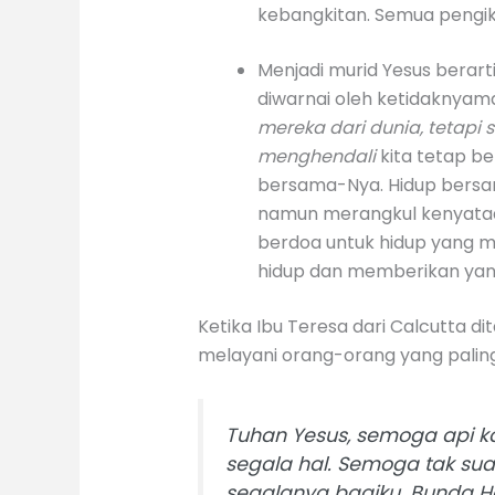
kebangkitan. Semua pengik
Menjadi murid Yesus berart
diwarnai oleh ketidaknyama
mereka dari dunia, tetapi 
menghendali
kita tetap b
bersama-Nya. Hidup bersama
namun merangkul kenyataan 
berdoa untuk hidup yang m
hidup dan memberikan yang
Ketika Ibu Teresa dari Calcutta d
melayani orang-orang yang paling 
Tuhan Yesus, semoga api 
segala hal. Semoga tak s
segalanya bagiku. Bunda Hat