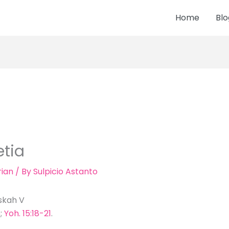
Home
Blo
etia
ian
/ By
Sulpicio Astanto
skah V
5
;
Yoh. 15:18-21
.