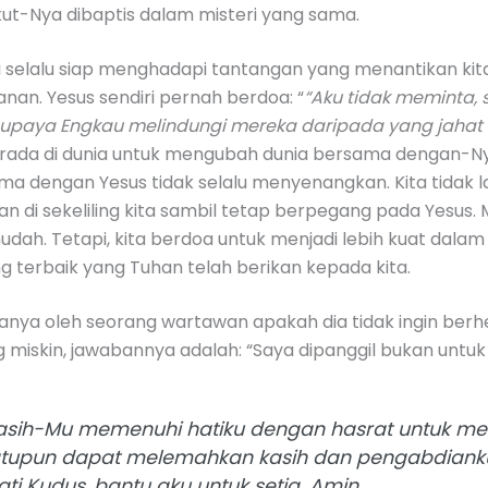
ut-Nya dibaptis dalam misteri yang sama.
i selalu siap menghadapi tantangan yang menantikan kit
nan. Yesus sendiri pernah berdoa: “
“Aku tidak meminta,
supaya Engkau melindungi mereka daripada yang jahat itu,
erada di dunia untuk mengubah dunia bersama dengan-Nya
 dengan Yesus tidak selalu menyenangkan. Kita tidak lar
di sekeliling kita sambil tetap berpegang pada Yesus. M
udah. Tetapi, kita berdoa untuk menjadi lebih kuat dal
 terbaik yang Tuhan telah berikan kepada kita.
itanya oleh seorang wartawan apakah dia tidak ingin berhe
miskin, jawabannya adalah: “Saya dipanggil bukan untuk s
kasih-Mu memenuhi hatiku dengan hasrat untuk 
uatupun dapat melemahkan kasih dan pengabdiank
i Kudus, bantu aku untuk setia. Amin.