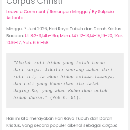
Corpus Christi
Leave a Comment
/
Renungan Minggu
/ By
Sulpicio
Astanto
Minggu, 7 Juni 2026, Hari Raya Tubuh dan Darah Kristus
Bacaan:
Ul. 8:2-3,14b-16a
;
Mzm. 147:12-13,14-15,19-20
;
1Kor.
10:16-17
;
Yoh. 6:51-58
.
“Akulah roti hidup yang telah turun 
dari sorga. Jikalau seorang makan dari 
roti ini, ia akan hidup selama-lamanya, 
dan roti yang Kuberikan itu ialah 
daging-Ku, yang akan Kuberikan untuk 
hidup dunia." 
(Yoh 6: 51).
Hari ini kita merayakan Hari Raya Tubuh dan Darah
Kristus, yang secara populer dikenal sebagai
Corpus