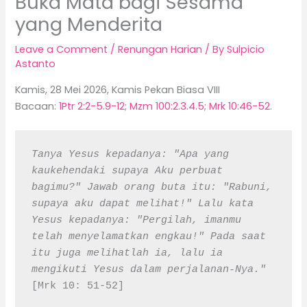
Buka Mata bagi Sesama
yang Menderita
Leave a Comment
/
Renungan Harian
/ By
Sulpicio
Astanto
Kamis, 28 Mei 2026, Kamis Pekan Biasa VIII
Bacaan:
1Ptr 2:2-5.9-12
;
Mzm 100:2.3.4.5
;
Mrk 10:46-52
.
Tanya Yesus kepadanya: "Apa yang 
kaukehendaki supaya Aku perbuat 
bagimu?" Jawab orang buta itu: "Rabuni, 
supaya aku dapat melihat!" Lalu kata 
Yesus kepadanya: "Pergilah, imanmu 
telah menyelamatkan engkau!" Pada saat 
itu juga melihatlah ia, lalu ia 
mengikuti Yesus dalam perjalanan-Nya."
[Mrk 10: 51-52]