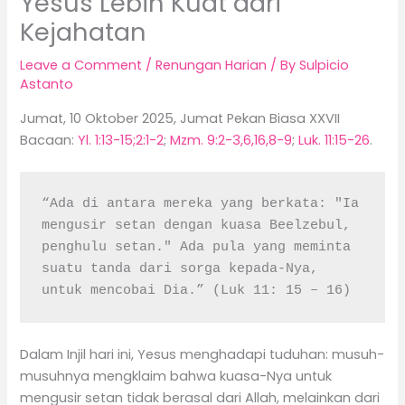
Yesus Lebih Kuat dari
Kejahatan
Leave a Comment
/
Renungan Harian
/ By
Sulpicio
Astanto
Jumat, 10 Oktober 2025, Jumat Pekan Biasa XXVII
Bacaan:
Yl. 1:13-15;2:1-2
;
Mzm. 9:2-3,6,16,8-9
;
Luk. 11:15-26
.
“Ada di antara mereka yang berkata: "Ia 
mengusir setan dengan kuasa Beelzebul, 
penghulu setan." Ada pula yang meminta 
suatu tanda dari sorga kepada-Nya, 
untuk mencobai Dia.” (Luk 11: 15 – 16)
Dalam Injil hari ini, Yesus menghadapi tuduhan: musuh-
musuhnya mengklaim bahwa kuasa-Nya untuk
mengusir setan tidak berasal dari Allah, melainkan dari