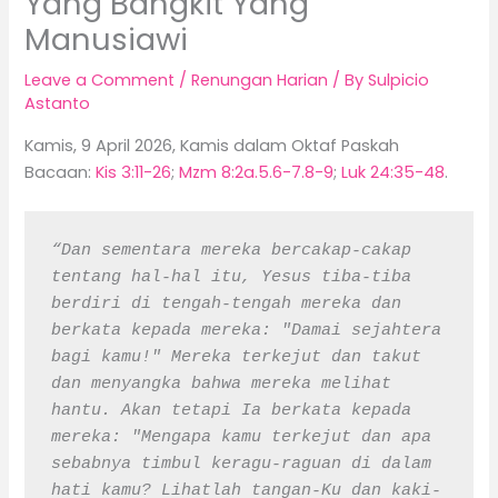
Yang Bangkit Yang
Manusiawi
Leave a Comment
/
Renungan Harian
/ By
Sulpicio
Astanto
Kamis, 9 April 2026, Kamis dalam Oktaf Paskah
Bacaan:
Kis 3:11-26
;
Mzm 8:2a.5.6-7.8-9
;
Luk 24:35-48
.
“Dan sementara mereka bercakap-cakap 
tentang hal-hal itu, Yesus tiba-tiba 
berdiri di tengah-tengah mereka dan 
berkata kepada mereka: "Damai sejahtera 
bagi kamu!" Mereka terkejut dan takut 
dan menyangka bahwa mereka melihat 
hantu. Akan tetapi Ia berkata kepada 
mereka: "Mengapa kamu terkejut dan apa 
sebabnya timbul keragu-raguan di dalam 
hati kamu? Lihatlah tangan-Ku dan kaki-