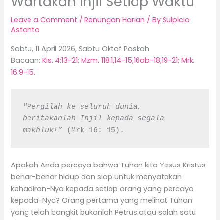
Wartakan Injil Setiap Waktu
Leave a Comment
/
Renungan Harian
/ By
Sulpicio
Astanto
Sabtu, 11 April 2026, Sabtu Oktaf Paskah
Bacaan:
Kis. 4:13-21
;
Mzm. 118:1,14-15,16ab-18,19-21
;
Mrk.
16:9-15
.
"Pergilah ke seluruh dunia, 
beritakanlah Injil kepada segala 
makhluk!”
 (Mrk 16: 15).
Apakah Anda percaya bahwa Tuhan kita Yesus Kristus
benar-benar hidup dan siap untuk menyatakan
kehadiran-Nya kepada setiap orang yang percaya
kepada-Nya? Orang pertama yang melihat Tuhan
yang telah bangkit bukanlah Petrus atau salah satu