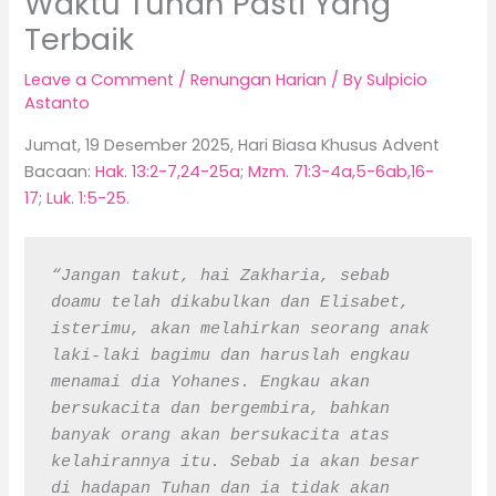
Waktu Tuhan Pasti Yang
Terbaik
Leave a Comment
/
Renungan Harian
/ By
Sulpicio
Astanto
Jumat, 19 Desember 2025, Hari Biasa Khusus Advent
Bacaan:
Hak. 13:2-7,24-25a
;
Mzm. 71:3-4a,5-6ab,16-
17
;
Luk. 1:5-25
.
“Jangan takut, hai Zakharia, sebab 
doamu telah dikabulkan dan Elisabet, 
isterimu, akan melahirkan seorang anak 
laki-laki bagimu dan haruslah engkau 
menamai dia Yohanes. Engkau akan 
bersukacita dan bergembira, bahkan 
banyak orang akan bersukacita atas 
kelahirannya itu. Sebab ia akan besar 
di hadapan Tuhan dan ia tidak akan 