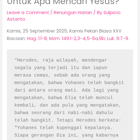
Untuk Apa Mencari Yesus?
Leave a Comment
/
Renungan Harian
/ By
Sulpicio
Astanto
Kamis, 25 September 2025, Kamis Pekan Biasa XXV
Bacaan:
Hag. 1:1-8
;
Mzm. 149:1-2,3-4,5-6a,9b
;
Luk. 9:7-9
.
“Herodes, raja wilayah, mendengar 
segala yang terjadi itu dan iapun 
merasa cemas, sebab ada orang yang 
mengatakan, bahwa Yohanes telah bangkit 
dari antara orang mati. Ada lagi yang 
mengatakan, bahwa Elia telah muncul 
kembali, dan ada pula yang mengatakan, 
bahwa seorang dari nabi-nabi dahulu 
telah bangkit. Tetapi Herodes berkata: 
"Yohanes telah kupenggal kepalanya. 
Siapa gerangan Dia ini, yang kabarnya 