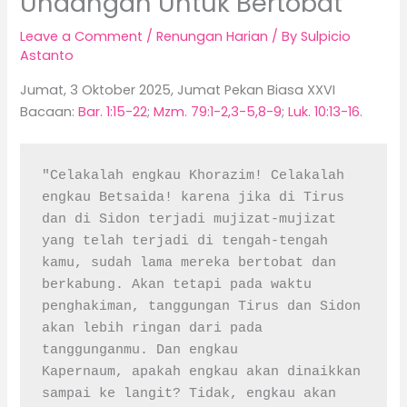
Undangan Untuk Bertobat
Leave a Comment
/
Renungan Harian
/ By
Sulpicio
Astanto
Jumat, 3 Oktober 2025, Jumat Pekan Biasa XXVI
Bacaan:
Bar. 1:15-22
;
Mzm. 79:1-2,3-5,8-9
;
Luk. 10:13-16
.
"Celakalah engkau Khorazim! Celakalah 
engkau Betsaida! karena jika di Tirus 
dan di Sidon terjadi mujizat-mujizat 
yang telah terjadi di tengah-tengah 
kamu, sudah lama mereka bertobat dan 
berkabung. Akan tetapi pada waktu 
penghakiman, tanggungan Tirus dan Sidon 
akan lebih ringan dari pada 
tanggunganmu. Dan engkau 
Kapernaum, apakah engkau akan dinaikkan 
sampai ke langit? Tidak, engkau akan 