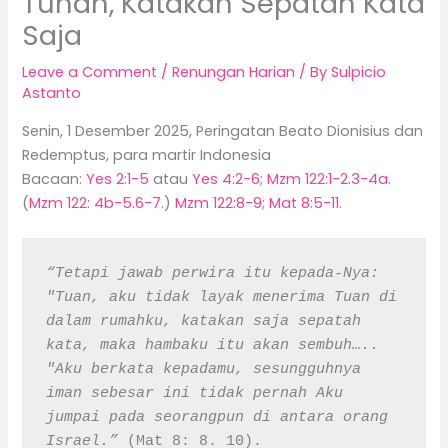
Tuhan, Katakan Sepatah Kata
Saja
Leave a Comment
/
Renungan Harian
/ By
Sulpicio
Astanto
Senin, 1 Desember 2025, Peringatan Beato Dionisius dan
Redemptus, para martir Indonesia
Bacaan:
Yes 2:1-5
atau
Yes 4:2-6
;
Mzm 122:1-2.3-4a
.
(
Mzm 122: 4b-5.6-7
.)
Mzm 122:8-9
;
Mat 8:5-11
.
“Tetapi jawab perwira itu kepada-Nya: 
"Tuan, aku tidak layak menerima Tuan di 
dalam rumahku, katakan saja sepatah 
kata, maka hambaku itu akan sembuh….. 
"Aku berkata kepadamu, sesungguhnya 
iman sebesar ini tidak pernah Aku 
jumpai pada seorangpun di antara orang 
Israel.”
 (Mat 8: 8. 10).