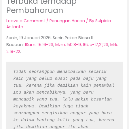
Terbuka terhadap
Pembaharuan
Leave a Comment
/
Renungan Harian
/ By
Sulpicio
Astanto
Senin, 19 Januari 2026, Senin Pekan Biasa II
Bacaan:
1Sam. 15:16-23
;
Mzm. 50:8-9, 16bc-17,21,23
;
Mrk.
2:18-22
.
Tidak seorangpun menambalkan secarik 
kain yang belum susut pada baju yang 
tua, karena jika demikian kain penambal 
itu akan mencabiknya, yang baru 
mencabik yang tua, lalu makin besarlah 
koyaknya. Demikian juga tidak 
seorangpun mengisikan anggur yang baru 
ke dalam kantong kulit yang tua, karena 
jika demikian anggur itu akan 