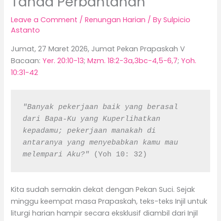
Tanda Perbantahan
Leave a Comment
/
Renungan Harian
/ By
Sulpicio
Astanto
Jumat, 27 Maret 2026, Jumat Pekan Prapaskah V
Bacaan:
Yer. 20:10-13
;
Mzm. 18:2-3a,3bc-4,5-6,7
;
Yoh.
10:31-42
"Banyak pekerjaan baik yang berasal 
dari Bapa-Ku yang Kuperlihatkan 
kepadamu; pekerjaan manakah di 
antaranya yang menyebabkan kamu mau 
melempari Aku?" 
(Yoh 10: 32)
Kita sudah semakin dekat dengan Pekan Suci. Sejak
minggu keempat masa Prapaskah, teks-teks Injil untuk
liturgi harian hampir secara eksklusif diambil dari Injil