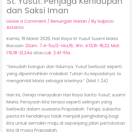
St. Yusuf: Penjaga Kehidupan
dan Saksi Iman
Leave a Comment
/
Renungan Harian
/ By
Sulpicio
Astanto
Kamis, 19 Maret 2026, Hari Raya St Yusuf Suami Maria
Bacaan:
2Sam. 7:4-5a,12-14a,16
;
Rm. 4:13,16-18,22
;
Mat.
1:16,18-21,24a
atau
Luk. 2:41-51a
.
“Sesudah bangun dari tidurnya, Yusuf berbuat seperti
yang diperintahkan malaikat Tuhan itu kepadanya. Ia
mengambil Maria sebagai isterinya.” (Mat 1: 24)
Hari ini, Gereja merayakan Hari Raya Santo Yusuf, suami
Maria. Perayaan kita terasa seperti selingan yang
berbeda dalam suasana Prapaskah. Tetapi, sukacita
pesta ini hendaknya tidak menjadi penghalang bagi
kita untuk semakin maju di sepanjang jalan pertobatan
kita di masa Prapaskah.