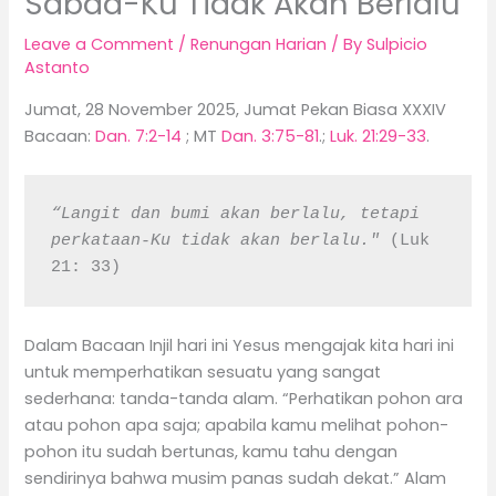
Sabda-Ku Tidak Akan Berlalu
Leave a Comment
/
Renungan Harian
/ By
Sulpicio
Astanto
Jumat, 28 November 2025, Jumat Pekan Biasa XXXIV
Bacaan:
Dan. 7:2-14
; MT
Dan. 3:75-81
.;
Luk. 21:29-33
.
“Langit dan bumi akan berlalu, tetapi 
perkataan-Ku tidak akan berlalu." 
(Luk 
21: 33)
Dalam Bacaan Injil hari ini Yesus mengajak kita hari ini
untuk memperhatikan sesuatu yang sangat
sederhana: tanda-tanda alam. “Perhatikan pohon ara
atau pohon apa saja; apabila kamu melihat pohon-
pohon itu sudah bertunas, kamu tahu dengan
sendirinya bahwa musim panas sudah dekat.” Alam