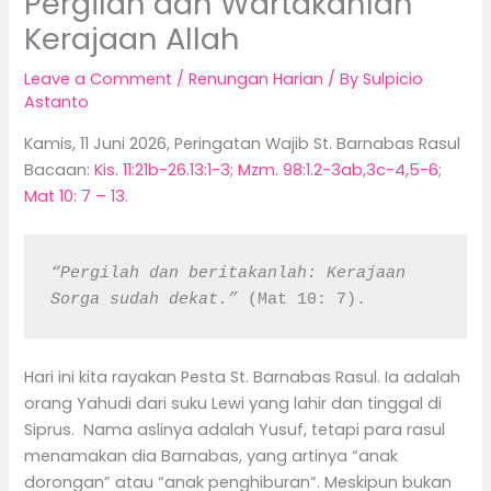
Pergilah dan Wartakanlah
Kerajaan Allah
Leave a Comment
/
Renungan Harian
/ By
Sulpicio
Astanto
Kamis, 11 Juni 2026, Peringatan Wajib St. Barnabas Rasul
Bacaan:
Kis. 11:21b-26.13:1-3
;
Mzm. 98:1.2-3ab,3c-4,5-6
;
Mat 10: 7 – 13
.
“Pergilah dan beritakanlah: Kerajaan 
Sorga sudah dekat.”
 (Mat 10: 7).
Hari ini kita rayakan Pesta St. Barnabas Rasul. Ia adalah
orang Yahudi dari suku Lewi yang lahir dan tinggal di
Siprus. Nama aslinya adalah Yusuf, tetapi para rasul
menamakan dia Barnabas, yang artinya “anak
dorongan” atau “anak penghiburan”. Meskipun bukan