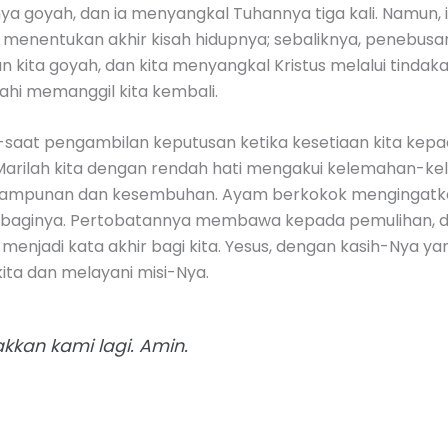
a goyah, dan ia menyangkal Tuhannya tiga kali. Namun, it
k menentukan akhir kisah hidupnya; sebaliknya, penebusa
man kita goyah, dan kita menyangkal Kristus melalui tinda
lahi memanggil kita kembali.
saat pengambilan keputusan ketika kesetiaan kita kepada 
 Marilah kita dengan rendah hati mengakui kelemahan-k
engampunan dan kesembuhan. Ayam berkokok mengingatk
baginya. Pertobatannya membawa kepada pemulihan, da
 menjadi kata akhir bagi kita. Yesus, dengan kasih-Nya y
ita dan melayani misi-Nya.
akkan kami lagi. Amin.