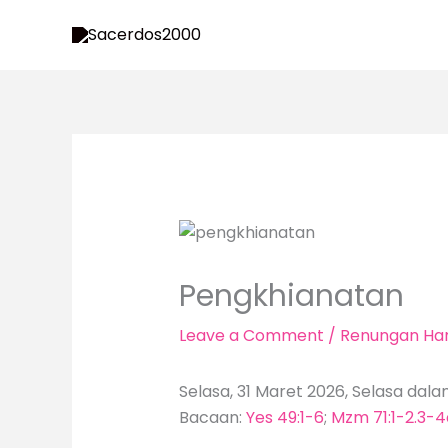
Skip
to
content
Pengkhianatan
Leave a Comment
/
Renungan Har
Selasa, 31 Maret 2026, Selasa dal
Bacaan:
Yes 49:1-6
;
Mzm 71:1-2.3-4