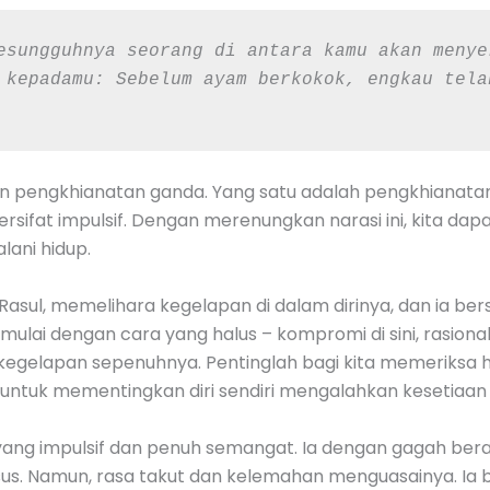
esungguhnya seorang di antara kamu akan menye
 kepadamu: Sebelum ayam berkokok, engkau tela
sikan pengkhianatan ganda. Yang satu adalah pengkhianat
rsifat impulsif. Dengan merenungkan narasi ini, kita da
lani hidup.
 Rasul, memelihara kegelapan di dalam dirinya, dan ia b
imulai dengan cara yang halus – kompromi di sini, rasional
gelapan sepenuhnya. Pentinglah bagi kita memeriksa ha
untuk mementingkan diri sendiri mengalahkan kesetiaan 
ang yang impulsif dan penuh semangat. Ia dengan gagah b
us. Namun, rasa takut dan kelemahan menguasainya. Ia