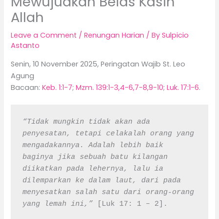
Mewujudkan Belas Kasih
Allah
Leave a Comment
/
Renungan Harian
/ By
Sulpicio
Astanto
Senin, 10 November 2025, Peringatan Wajib St. Leo
Agung
Bacaan:
Keb. 1:1-7
;
Mzm. 139:1-3,4-6,7-8,9-10
;
Luk. 17:1-6
.
“Tidak mungkin tidak akan ada 
penyesatan, tetapi celakalah orang yang 
mengadakannya. Adalah lebih baik 
baginya jika sebuah batu kilangan 
diikatkan pada lehernya, lalu ia 
dilemparkan ke dalam laut, dari pada 
menyesatkan salah satu dari orang-orang 
yang lemah ini,”
 [Luk 17: 1 – 2].