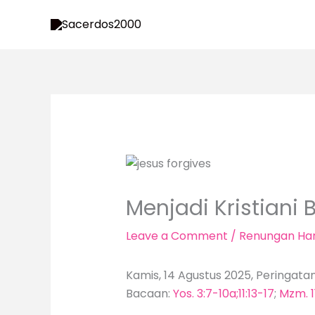
Skip
to
content
Menjadi Kristiani
Leave a Comment
/
Renungan Har
Kamis, 14 Agustus 2025, Peringatan
Bacaan:
Yos. 3:7-10a;11:13-17
;
Mzm. 1