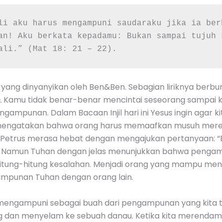
li aku harus mengampuni saudaraku jika ia ber
an! Aku berkata kepadamu: Bukan sampai tujuh 
ali.” (Mat 18: 21 – 22).
 yang dinyanyikan oleh Ben&Ben. Sebagian liriknya berbun
.
Kamu tidak benar-benar mencintai seseorang sampai k
gampunan. Dalam Bacaan Injil hari ini Yesus ingin agar ki
engatakan bahwa orang harus memaafkan musuh mereka t
Petrus merasa hebat dengan mengajukan pertanyaan: “B
?” Namun Tuhan dengan jelas menunjukkan bahwa pengam
ghitung-hitung kesalahan. Menjadi orang yang mampu me
mpunan Tuhan dengan orang lain.
engampuni sebagai buah dari pengampunan yang kita ter
 dan menyelam ke sebuah danau. Ketika kita merendam di