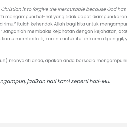
 Christian is to forgive the inexcusable because God has 
rti mengampuni hal-hal yang tidak dapat diampuni kare
dirimu.” Itulah kehendak Allah bagi kita untuk mengamp
: “Janganlah membalas kejahatan dengan kejahatan, ata
h kamu memberkati, karena untuk itulah kamu dipanggil,
guh) menyakiti anda, apakah anda bersedia mengampuni
gampun, jadikan hati kami seperti hati-Mu.