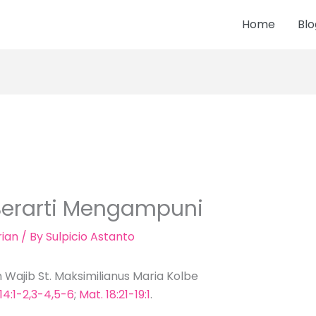
Home
Blo
 Berarti Mengampuni
ian
/ By
Sulpicio Astanto
 Wajib St. Maksimilianus Maria Kolbe
14:1-2,3-4,5-6
;
Mat. 18:21-19:1
.