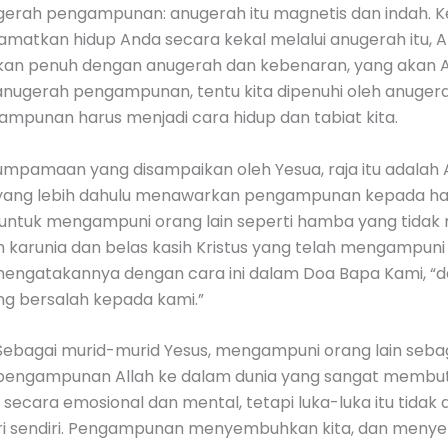
ugerah pengampunan: anugerah itu magnetis dan indah.
atkan hidup Anda secara kekal melalui anugerah itu, 
 akan penuh dengan anugerah dan kebenaran, yang akan A
ugerah pengampunan, tentu kita dipenuhi oleh anugerah
ampunan harus menjadi cara hidup dan tabiat kita.
pamaan yang disampaikan oleh Yesua, raja itu adalah Alla
 yang lebih dahulu menawarkan pengampunan kepada h
olak untuk mengampuni orang lain seperti hamba yang tida
ih karunia dan belas kasih Kristus yang telah mengampuni 
 mengatakannya dengan cara ini dalam Doa Bapa Kami, “d
g bersalah kepada kami.”
Sebagai murid-murid Yesus, mengampuni orang lain sebag
 pengampunan Allah ke dalam dunia yang sangat memb
 secara emosional dan mental, tetapi luka-luka itu tid
i sendiri. Pengampunan menyembuhkan kita, dan menye