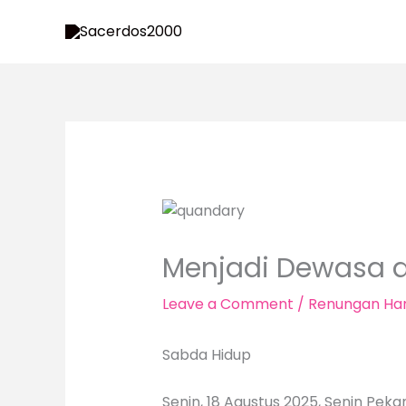
Skip
to
content
Menjadi Dewasa 
Leave a Comment
/
Renungan Har
Sabda Hidup
Senin, 18 Agustus 2025, Senin Peka