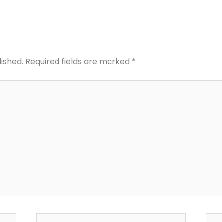
lished.
Required fields are marked
*
Email*
Web