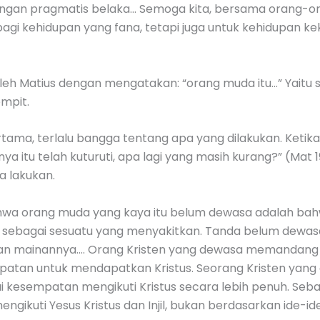
gan pragmatis belaka… Semoga kita, bersama orang-o
agi kehidupan yang fana, tetapi juga untuk kehidupan kek
 oleh Matius dengan mengatakan: “orang muda itu…” Yaitu
mpit.
ma, terlalu bangga tentang apa yang dilakukan. Ketika 
ya itu telah kuturuti, apa lagi yang masih kurang?” (Mat 19
a lakukan.
hwa orang muda yang kaya itu belum dewasa adalah bahw
nya sebagai sesuatu yang menyakitkan. Tanda belum dewas
kan mainannya…. Orang Kristen yang dewasa memandang
mpatan untuk mendapatkan Kristus. Seorang Kristen ya
i kesempatan mengikuti Kristus secara lebih penuh. Sebag
gikuti Yesus Kristus dan Injil, bukan berdasarkan ide-ide