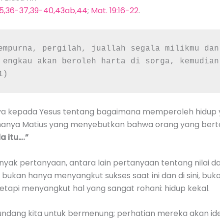
5,36-37,39-40,43ab,44
;
Mat. 19:16-22
.
empurna, pergilah, juallah segala milikmu dan
 engkau akan beroleh harta di sorga, kemudian
1)
ya kepada Yesus tentang bagaimana memperoleh hidup ya
i hanya Matius yang menyebutkan bahwa orang yang bert
 itu….”
yak pertanyaan, antara lain pertanyaan tentang nilai d
bukan hanya menyangkut sukses saat ini dan di sini, b
l, tetapi menyangkut hal yang sangat rohani: hidup kekal.
ndang kita untuk bermenung; perhatian mereka akan i