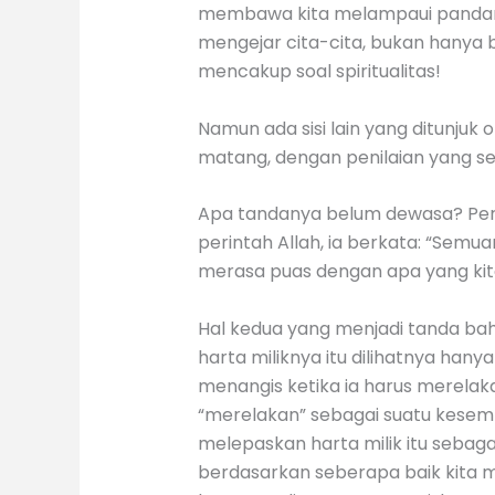
membawa kita melampaui pandan
mengejar cita-cita, bukan hanya b
mencakup soal spiritualitas!
Namun ada sisi lain yang ditunjuk
matang, dengan penilaian yang se
Apa tandanya belum dewasa? Perta
perintah Allah, ia berkata: “Semuan
merasa puas dengan apa yang kit
Hal kedua yang menjadi tanda ba
harta miliknya itu dilihatnya ha
menangis ketika ia harus merela
“merelakan” sebagai suatu kese
melepaskan harta milik itu sebaga
berdasarkan seberapa baik kita men