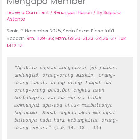
Mengapa Memberi
Leave a Comment
/
Renungan Harian
/ By
Sulpicio
Astanto
Senin, 3 November 2025, Senin Pekan Biasa XXXI
Bacaan:
Rm. 11:29-36
;
Mzm. 69:30-31,33-34,36-37
;
Luk.
14:12-14
.
“Apabila engkau mengadakan perjamuan, 
undanglah orang-orang miskin, orang-
orang cacat, orang-orang lumpuh dan 
orang-orang buta.Dan engkau akan 
berbahagia, karena mereka tidak 
mempunyai apa-apa untuk membalasnya 
kepadamu. Sebab engkau akan mendapat 
balasnya pada hari kebangkitan orang-
orang benar." 
(Luk 14: 13 – 14)