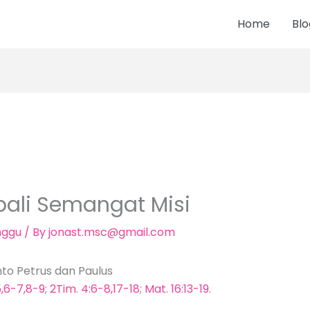
Home
Blo
li Semangat Misi
nggu
/ By
jonast.msc@gmail.com
nto Petrus dan Paulus
,6-7,8-9
;
2Tim. 4:6-8,17-18
;
Mat. 16:13-19
.