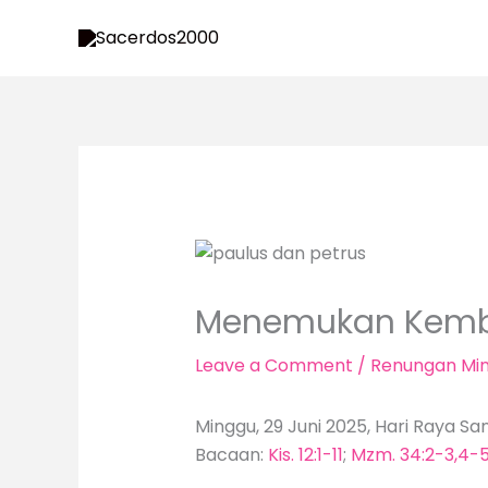
Skip
to
content
Menemukan Kemba
Leave a Comment
/
Renungan Mi
Minggu, 29 Juni 2025, Hari Raya Sa
Bacaan:
Kis. 12:1-11
;
Mzm. 34:2-3,4-5