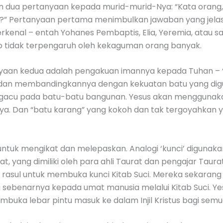
kan dua pertanyaan kepada murid-murid-Nya: “Kata orang,
ni?” Pertanyaan pertama menimbulkan jawaban yang jel
rkenal – entah Yohanes Pembaptis, Elia, Yeremia, atau sa
tap tidak terpengaruh oleh kekaguman orang banyak.
aan kedua adalah pengakuan imannya kepada Tuhan – “
, dan membandingkannya dengan kekuatan batu yang d
gacu pada batu-batu bangunan. Yesus akan menggunaka
. Dan “batu karang” yang kokoh dan tak tergoyahkan yan
 untuk mengikat dan melepaskan. Analogi ‘kunci’ digunaka
t, yang dimiliki oleh para ahli Taurat dan pengajar Taura
asul untuk membuka kunci Kitab Suci. Mereka sekarang 
sebenarnya kepada umat manusia melalui Kitab Suci. 
uka lebar pintu masuk ke dalam Injil Kristus bagi semu