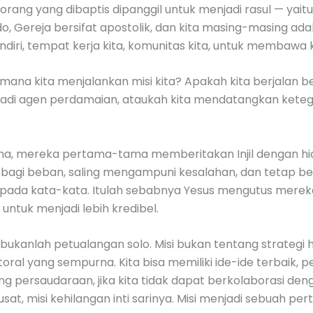
 orang yang dibaptis dipanggil untuk menjadi rasul — yaitu
 Gereja bersifat apostolik, dan kita masing-masing adalah
ndiri, tempat kerja kita, komunitas kita, untuk membawa k
mana kita menjalankan misi kita? Apakah kita berjalan be
enjadi agen perdamaian, ataukah kita mendatangkan ket
sama, mereka pertama-tama memberitakan Injil dengan
rbagi beban, saling mengampuni kesalahan, dan tetap 
daripada kata-kata. Itulah sebabnya Yesus mengutus mere
 untuk menjadi lebih kredibel.
si bukanlah petualangan solo. Misi bukan tentang strategi
al yang sempurna. Kita bisa memiliki ide-ide terbaik, p
ng persaudaraan, jika kita tidak dapat berkolaborasi denga
usat, misi kehilangan inti sarinya. Misi menjadi sebuah p