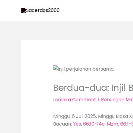
Skip
to
content
Berdua-dua: Injil
Leave a Comment
/
Renungan Mi
Minggu, 6 Juli 2025, Minggu Biasa 
Bacaan:
Yes. 66:10-14c
;
Mzm. 66:1-3