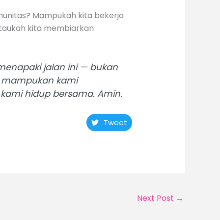
omunitas? Mampukah kita bekerja
Ataukah kita membiarkan
enapaki jalan ini — bukan
an, mampukan kami
kami hidup bersama. Amin.
Tweet
Next Post
→