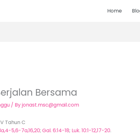
Home
Blo
 Berjalan Bersama
nggu
/ By
jonast.msc@gmail.com
XIV Tahun C
a,4-5,6-7a,16,20
;
Gal. 6:14-18
;
Luk. 10:1-12,17-20
.