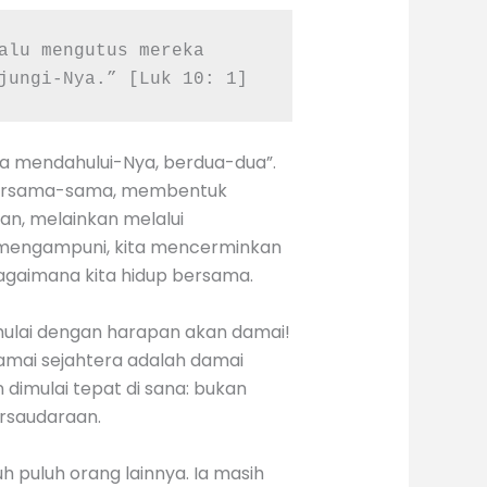
alu mengutus mereka 
jungi-Nya.” [Luk 10: 1]
ka mendahului-Nya, berdua-dua”.
a bersama-sama, membentuk
gan, melainkan melalui
ng mengampuni, kita mencerminkan
bagaimana kita hidup bersama.
mulai dengan harapan akan damai!
Damai sejahtera adalah damai
imulai tepat di sana: bukan
ersaudaraan.
h puluh orang lainnya. Ia masih