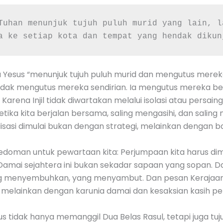
Tuhan menunjuk tujuh puluh murid yang lain, l
a ke setiap kota dan tempat yang hendak dikun
a Yesus “menunjuk tujuh puluh murid dan mengutus mere
us tidak mengutus mereka sendirian. Ia mengutus merek
rena Injil tidak diwartakan melalui isolasi atau persain
tika kita berjalan bersama, saling mengasihi, dan sali
lisasi dimulai bukan dengan strategi, melainkan dengan 
doman untuk pewartaan kita: Perjumpaan kita harus di
” Damai sejahtera ini bukan sekadar sapaan yang sopan. 
g menyembuhkan, yang menyambut. Dan pesan Kerajaan d
 melainkan dengan karunia damai dan kesaksian kasih p
s tidak hanya memanggil Dua Belas Rasul, tetapi juga tuju